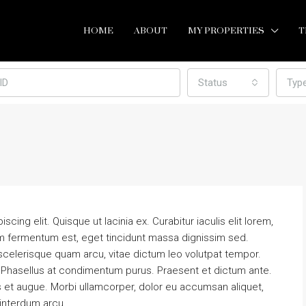
HOME
ABOUT
MY PROPERTIES
T
Status
Typ
ing elit. Quisque ut lacinia ex. Curabitur iaculis elit lorem,
etium fermentum est, eget tincidunt massa dignissim sed.
scelerisque quam arcu, vitae dictum leo volutpat tempor.
Phasellus at condimentum purus. Praesent et dictum ante.
 et augue. Morbi ullamcorper, dolor eu accumsan aliquet,
l interdum arcu.