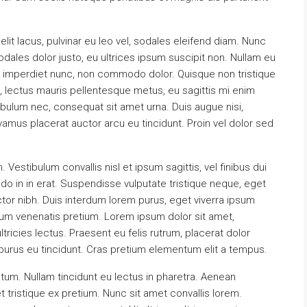
lit lacus, pulvinar eu leo vel, sodales eleifend diam. Nunc
d sodales dolor justo, eu ultrices ipsum suscipit non. Nullam eu
 id imperdiet nunc, non commodo dolor. Quisque non tristique
, lectus mauris pellentesque metus, eu sagittis mi enim
ibulum nec, consequat sit amet urna. Duis augue nisi,
vamus placerat auctor arcu eu tincidunt. Proin vel dolor sed
Vestibulum convallis nisl et ipsum sagittis, vel finibus dui
o in in erat. Suspendisse vulputate tristique neque, eget
tor nibh. Duis interdum lorem purus, eget viverra ipsum
dum venenatis pretium. Lorem ipsum dolor sit amet,
tricies lectus. Praesent eu felis rutrum, placerat dolor
urus eu tincidunt. Cras pretium elementum elit a tempus.
tum. Nullam tincidunt eu lectus in pharetra. Aenean
 tristique ex pretium. Nunc sit amet convallis lorem.