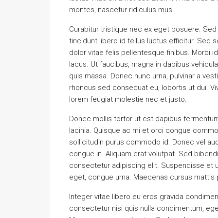
montes, nascetur ridiculus mus.
Curabitur tristique nec ex eget posuere. Sed e
tincidunt libero id tellus luctus efficitur. Se
dolor vitae felis pellentesque finibus. Morbi
lacus. Ut faucibus, magna in dapibus vehicula
quis massa. Donec nunc urna, pulvinar a vest
rhoncus sed consequat eu, lobortis ut dui. Vi
lorem feugiat molestie nec et justo.
Donec mollis tortor ut est dapibus fermentum. 
lacinia. Quisque ac mi et orci congue commod
sollicitudin purus commodo id. Donec vel auc
congue in. Aliquam erat volutpat. Sed biben
consectetur adipiscing elit. Suspendisse et ul
eget, congue urna. Maecenas cursus mattis p
Integer vitae libero eu eros gravida condimen
consectetur nisi quis nulla condimentum, eget