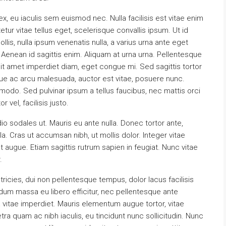
x, eu iaculis sem euismod nec. Nulla facilisis est vitae enim
tur vitae tellus eget, scelerisque convallis ipsum. Ut id
llis, nulla ipsum venenatis nulla, a varius urna ante eget
s. Aenean id sagittis enim. Aliquam at urna urna. Pellentesque
sit amet imperdiet diam, eget congue mi. Sed sagittis tortor
sque ac arcu malesuada, auctor est vitae, posuere nunc.
mmodo. Sed pulvinar ipsum a tellus faucibus, nec mattis orci
r vel, facilisis justo.
io sodales ut. Mauris eu ante nulla. Donec tortor ante,
. Cras ut accumsan nibh, ut mollis dolor. Integer vitae
augue. Etiam sagittis rutrum sapien in feugiat. Nunc vitae
.
ultricies, dui non pellentesque tempus, dolor lacus facilisis
dum massa eu libero efficitur, nec pellentesque ante
a vitae imperdiet. Mauris elementum augue tortor, vitae
ra quam ac nibh iaculis, eu tincidunt nunc sollicitudin. Nunc