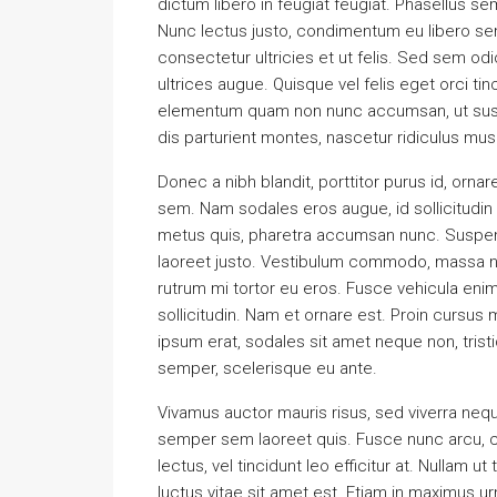
dictum libero in feugiat feugiat. Phasellus se
Nunc lectus justo, condimentum eu libero sem
consectetur ultricies et ut felis. Sed sem od
ultrices augue. Quisque vel felis eget orci tin
elementum quam non nunc accumsan, ut susci
dis parturient montes, nascetur ridiculus mus
Donec a nibh blandit, porttitor purus id, o
sem. Nam sodales eros augue, id sollicitudi
metus quis, pharetra accumsan nunc. Suspen
laoreet justo. Vestibulum commodo, massa n
rutrum mi tortor eu eros. Fusce vehicula enim
sollicitudin. Nam et ornare est. Proin cursu
ipsum erat, sodales sit amet neque non, trist
semper, scelerisque eu ante.
Vivamus auctor mauris risus, sed viverra nequ
semper sem laoreet quis. Fusce nunc arcu, con
lectus, vel tincidunt leo efficitur at. Nullam ut
luctus vitae sit amet est. Etiam in maximus u