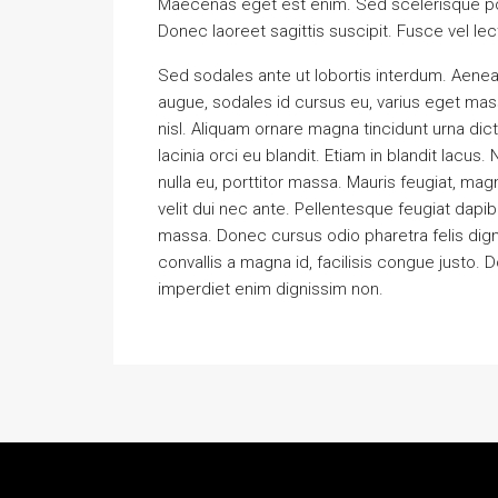
Maecenas eget est enim. Sed scelerisque pos
Donec laoreet sagittis suscipit. Fusce vel lec
Sed sodales ante ut lobortis interdum. Aenea
augue, sodales id cursus eu, varius eget massa.
nisl. Aliquam ornare magna tincidunt urna di
lacinia orci eu blandit. Etiam in blandit lacus.
nulla eu, porttitor massa. Mauris feugiat, mag
velit dui nec ante. Pellentesque feugiat da
massa. Donec cursus odio pharetra felis dign
convallis a magna id, facilisis congue justo. 
imperdiet enim dignissim non.