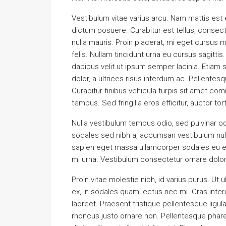
Vestibulum vitae varius arcu. Nam mattis est e
dictum posuere. Curabitur est tellus, consecte
nulla mauris. Proin placerat, mi eget cursus mo
felis. Nullam tincidunt urna eu cursus sagitti
dapibus velit ut ipsum semper lacinia. Etiam 
dolor, a ultrices risus interdum ac. Pellente
Curabitur finibus vehicula turpis sit amet co
tempus. Sed fringilla eros efficitur, auctor torto
Nulla vestibulum tempus odio, sed pulvinar od
sodales sed nibh a, accumsan vestibulum nulla
sapien eget massa ullamcorper sodales eu et 
mi urna. Vestibulum consectetur ornare dolor
Proin vitae molestie nibh, id varius purus. Ut 
ex, in sodales quam lectus nec mi. Cras inter
laoreet. Praesent tristique pellentesque ligul
rhoncus justo ornare non. Pellentesque pharet