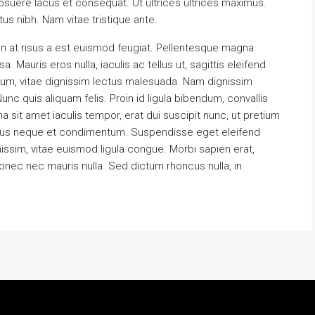
uere lacus et consequat. Ut ultrices ultrices maximus.
tus nibh. Nam vitae tristique ante.
n at risus a est euismod feugiat. Pellentesque magna
 Mauris eros nulla, iaculis ac tellus ut, sagittis eleifend
ctum, vitae dignissim lectus malesuada. Nam dignissim
 Nunc quis aliquam felis. Proin id ligula bibendum, convallis
na sit amet iaculis tempor, erat dui suscipit nunc, ut pretium
pibus neque et condimentum. Suspendisse eget eleifend
issim, vitae euismod ligula congue. Morbi sapien erat,
Donec nec mauris nulla. Sed dictum rhoncus nulla, in