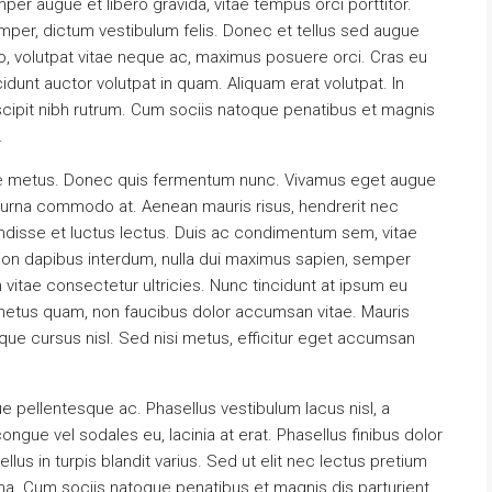
mper augue et libero gravida, vitae tempus orci porttitor.
per, dictum vestibulum felis. Donec et tellus sed augue
io, volutpat vitae neque ac, maximus posuere orci. Cras eu
cidunt auctor volutpat in quam. Aliquam erat volutpat. In
pit nibh rutrum. Cum sociis natoque penatibus et magnis
.
rnare metus. Donec quis fermentum nunc. Vivamus eget augue
n urna commodo at. Aenean mauris risus, hendrerit nec
disse et luctus lectus. Duis ac condimentum sem, vitae
on dapibus interdum, nulla dui maximus sapien, semper
 vitae consectetur ultricies. Nunc tincidunt at ipsum eu
s metus quam, non faucibus dolor accumsan vitae. Mauris
ique cursus nisl. Sed nisi metus, efficitur eget accumsan
e pellentesque ac. Phasellus vestibulum lacus nisl, a
gue vel sodales eu, lacinia at erat. Phasellus finibus dolor
 tellus in turpis blandit varius. Sed ut elit nec lectus pretium
rna. Cum sociis natoque penatibus et magnis dis parturient